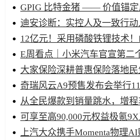
GPIG 比特金猪 —— 价值
迪安诊断：实控人及一致行动
12亿元！采用磷酸铁锂技术
E周看点｜小米汽车官宣第二
大家保险深耕普惠保险落地民
奇瑞风云A9预售发布会举行11
从全民爆款到销量跳水，增程
可享至高90,000元权益极氪
上汽大众携手Momenta物理