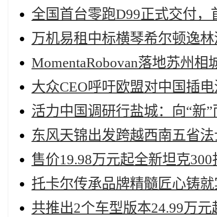
全国首台零跑D99正式交付
万机易租中标横琴希尔顿逸林
MomentaRobovan落地苏
大众CEO呼吁欧盟对中国插
活力中国调研行盐城：向“新”
东风天锦出发跨越西南五省法
售价19.98万元起全新坦克3
托卡尔传承品牌精髓匠心铸就
共推出2个车型版本24.99万