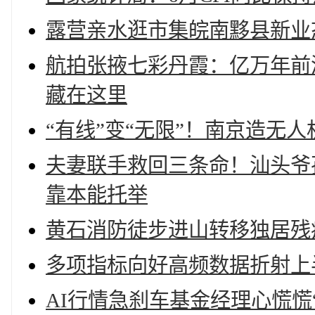
露营亲水逛市集皖南黟县新业
航拍张掖七彩丹霞：亿万年前
藏在这里
“有线”变“无限”！南京造无
夫妻联手救回三条命！汕头爷
靠本能托举
黄石消防徒步进山转移独居残
多项指标向好高频数据折射上
AI行情急刹车基金经理心慌慌“